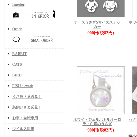
Interior
ナースうさぎSサイズステッ
ホワ
カー
Order
900円(税82円)
RABBIT
CATS
BIRD
FISH・exotic
うさ飼さま必見！
鳥飼いさま必見！
お車・自転車用
うさ
ホワイトジェルボトルオーロ
ラ・白森のうさぎ
ウイルス対策
900円(税82円)
極小