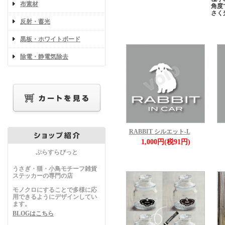
布素材
角度
さく
反射・蓄光
黒板・ホワイトボード
除電・静電気除去
RABBIT シルエット-L
1,000円(税91円)
ぷらすらびっと
うさぎ・猫・小鳥モチーフ雑貨
ステッカーの専門の店
モノクロにすることで多様に応
用できるようにデザインしてい
ます。
BLOGはこちら