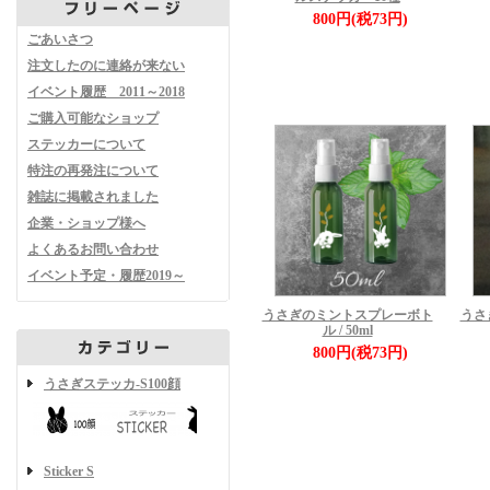
800円(税73円)
ごあいさつ
注文したのに連絡が来ない
イベント履歴 2011～2018
ご購入可能なショップ
ステッカーについて
特注の再発注について
雑誌に掲載されました
企業・ショップ様へ
よくあるお問い合わせ
イベント予定・履歴2019～
うさぎのミントスプレーボト
うさ
ル / 50ml
800円(税73円)
うさぎステッカ-S100顔
Sticker S