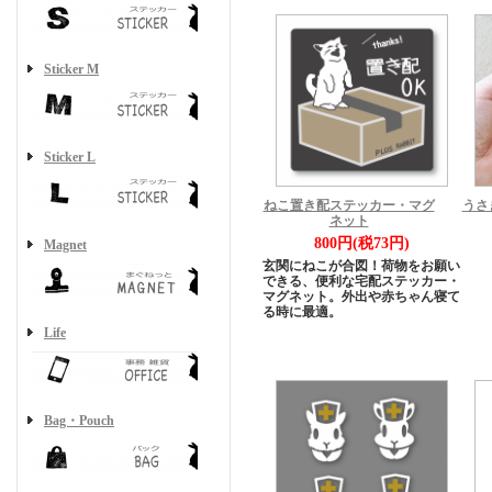
Sticker M
Sticker L
ねこ置き配ステッカー・マグ
うさ
ネット
800円(税73円)
Magnet
玄関にねこが合図！荷物をお願い
できる、便利な宅配ステッカー・
マグネット。外出や赤ちゃん寝て
る時に最適。
Life
Bag・Pouch