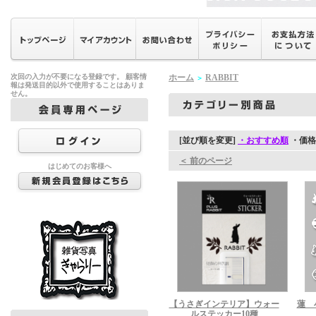
次回の入力が不要になる登録です。 顧客情
ホーム
RABBIT
＞
報は発送目的以外で使用することはありま
せん。
[並び順を変更]
・おすすめ順
・価格
＜ 前のページ
はじめてのお客様へ
【うさぎインテリア】ウォー
蓮 
ルステッカー10種