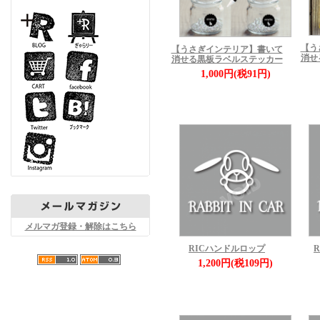
【う
【うさぎインテリア】書いて
消せ
消せる黒板ラベルステッカー
1,000円(税91円)
メルマガ登録・解除はこちら
RICハンドルロップ
1,200円(税109円)