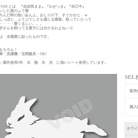
LFISH とは 『自由気まま』『わがっま』『自己中』
ンした後のふて寝
ろんだ時の短いあんよ。おしりの下、すぐかかと ｗ
しっぽと、ふてぶてしさも感じる寝姿。怒っていたって
・・・・愛くるしい。。。
ぎさんを飼ってる貴方には分かるわよね～☆
は 冷蔵庫に貼ったものです。
もちろん！
庫・洗濯機・玄関建具・OK!
；屋外使用5年 水 熱 氷 光 に強いシート使用しています。
SE
販売
購入
ホワイ