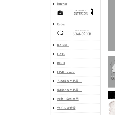
Interior
Order
RABBIT
CATS
BIRD
FISH・exotic
うさ飼さま必見！
鳥飼いさま必見！
お車・自転車用
ウイルス対策