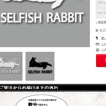
ブラッ
ライト
» 特定
オプ
買
こ
こ