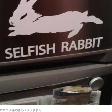
ママつり目の寝そべりうさぎ☆