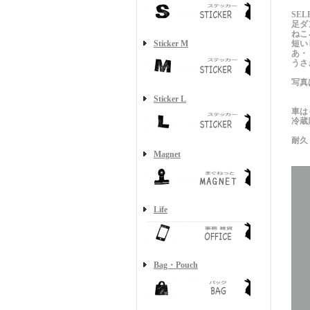
SE
足ダ
ねこ
Sticker M
短い
あ・
うさ
写真
Sticker L
車は
冷蔵
耐久
Magnet
Life
Bag・Pouch