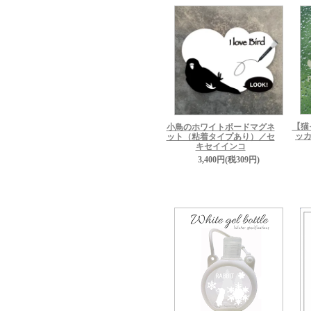
【猫
小鳥のホワイトボードマグネ
ッカ
ット（粘着タイプあり）／セ
キセイインコ
3,400円(税309円)