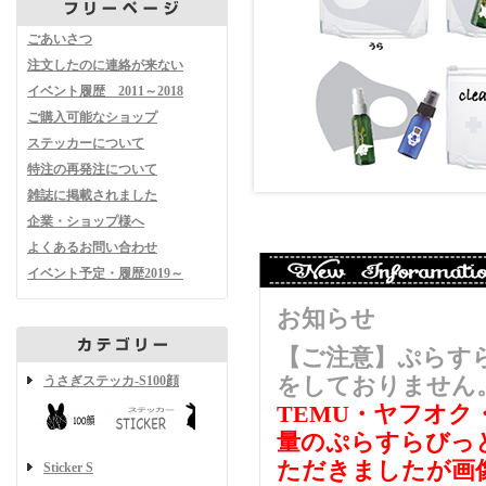
ごあいさつ
注文したのに連絡が来ない
イベント履歴 2011～2018
ご購入可能なショップ
ステッカーについて
特注の再発注について
雑誌に掲載されました
企業・ショップ様へ
よくあるお問い合わせ
イベント予定・履歴2019～
お知らせ
【ご注意】ぷらす
うさぎステッカ-S100顔
をしておりません
TEMU・ヤフオ
量のぷらすらびっ
ただきましたが画
Sticker S