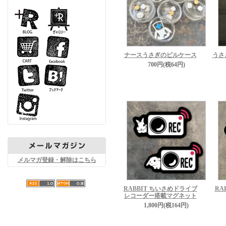
ナースうさぎのピルケース
うさ
700円(税64円)
メルマガ登録・解除はこちら
RABBIT ちいさめドライブ
RA
レコーダー搭載マグネット
1,800円(税164円)