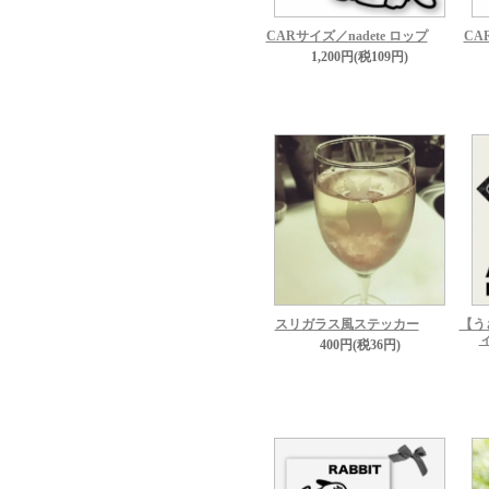
CARサイズ／nadete ロップ
CA
1,200円(税109円)
スリガラス風ステッカー
【う
400円(税36円)