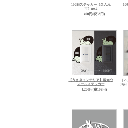
100顔ステッカー（名入れ
1
可）no.2
400円(税36円)
【うさぎインテリア】蓄光ウ
【う
ォールステッカー
消せ
1,200円(税109円)