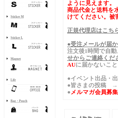
ように見えます。
商品代金と送料を
けてください。被
Sticker M
正規代理店はこち
Sticker L
●受注メールが届
注文後1時間で自
せからご連絡くだ
Magnet
AU
に届かないこと
●イベント出品
Life
●皆さまの投稿 
●
メルマガ会員募集
Bag・Pouch