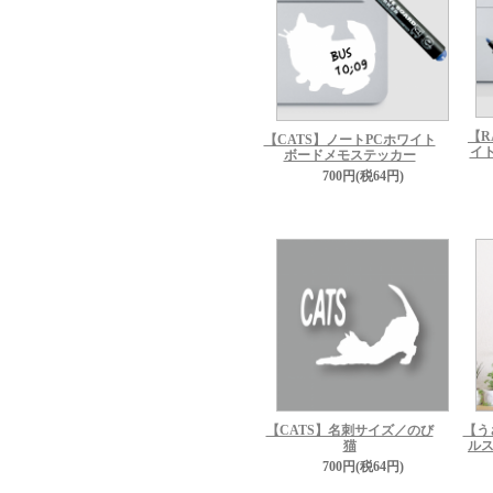
【R
【CATS】ノートPCホワイト
イ
ボードメモステッカー
700円(税64円)
【CATS】名刺サイズ／のび
【う
猫
ルス
700円(税64円)