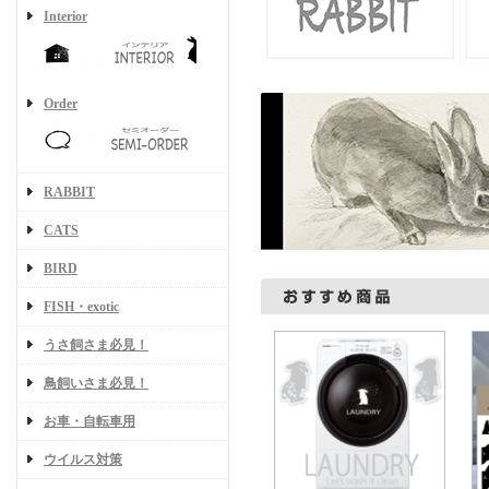
Interior
Order
RABBIT
CATS
BIRD
FISH・exotic
うさ飼さま必見！
鳥飼いさま必見！
お車・自転車用
ウイルス対策