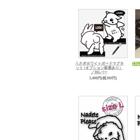
うさぎホワイトボードマグネ
ット (オプション吸着あり）
／BKバー
3,400円(税309円)