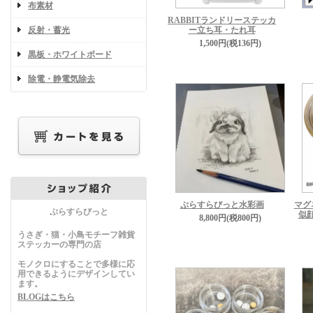
布素材
RABBITランドリーステッカ
反射・蓄光
ー立ち耳・たれ耳
1,500円(税136円)
黒板・ホワイトボード
除電・静電気除去
ぷらすらびっと水彩画
マグ
ぷらすらびっと
似
8,800円(税800円)
うさぎ・猫・小鳥モチーフ雑貨
ステッカーの専門の店
モノクロにすることで多様に応
用できるようにデザインしてい
ます。
BLOGはこちら