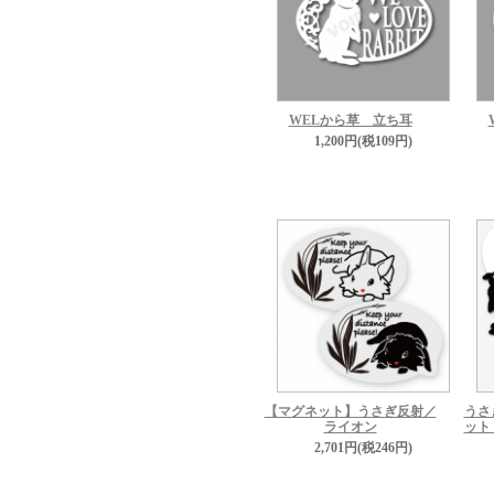
WELから草 立ち耳
1,200円(税109円)
【マグネット】うさぎ反射／
うさ
ライオン
ット
2,701円(税246円)