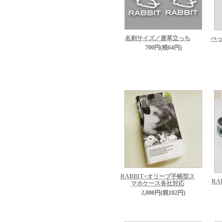
名刺サイズ／唐草立っち
ぺっ
700円(税64円)
RABBIT+オリーブ手帳型ス
RA
マホケース各社対応
2,000円(税182円)