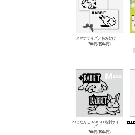
スマホサイズ／あおむけ
700円(税64円)
ぺったんこRABBIT名刺サイ
ズ
700円(税64円)