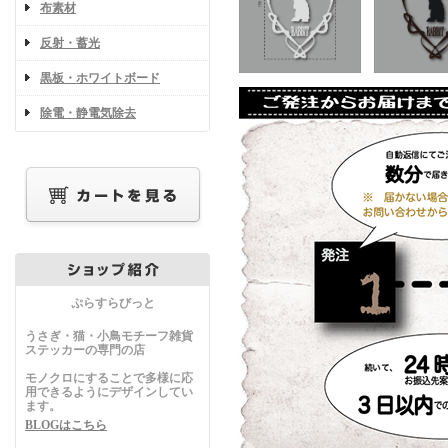
布素材
反射・蓄光
黒板・ホワイトボード
除電・静電気除去
ぷらすらびっと
うさぎ・猫・小鳥モチーフ雑貨
ステッカーの専門の店
モノクロにすることで多様に応
用できるようにデザインしてい
ます。
BLOGはこちら