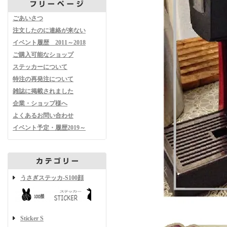
ごあいさつ
注文したのに連絡が来ない
イベント履歴 2011～2018
ご購入可能なショップ
ステッカーについて
特注の再発注について
雑誌に掲載されました
企業・ショップ様へ
よくあるお問い合わせ
イベント予定・履歴2019～
うさぎステッカ-S100顔
Sticker S