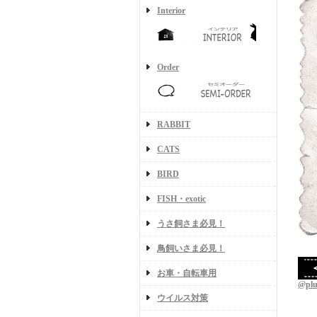
Interior
Order
RABBIT
CATS
BIRD
FISH・exotic
うさ飼さま必見！
鳥飼いさま必見！
お車・自転車用
@pl
ウイルス対策