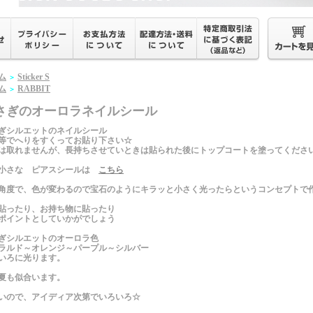
ム
Sticker S
＞
ム
RABBIT
＞
さぎのオーロラネイルシール
ぎシルエットのネイルシール
等でへりをすくってお貼り下さい☆
は取れませんが、長持ちさせていときは貼られた後にトップコートを塗ってくださ
小さな ピアスシールは
こちら
角度で、色が変わるので宝石のようにキラッと小さく光ったらというコンセプトで
貼ったり、お持ち物に貼ったり
ポイントとしていかがでしょう
ぎシルエットのオーロラ色
ラルド～オレンジ～パープル～シルバー
いろに光ります。
夏も似合います。
いので、アイディア次第でいろいろ☆