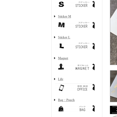
Sticker M
Sticker L
Magnet
Life
Bag・Pouch