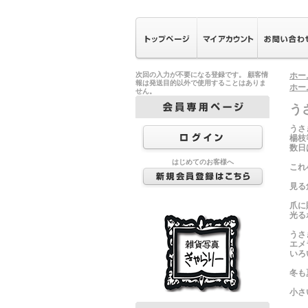
次回の入力が不要になる登録です。 顧客情
ホー
報は発送目的以外で使用することはありま
ホー
せん。
う
うさ
楊枝
数日
はじめてのお客様へ
これ
見る
爪に
光る
うさ
エメ
いろ
冬も
小さ