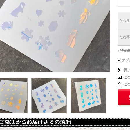
たち耳
たれ耳
» 特定
オプ
買
こ
こ