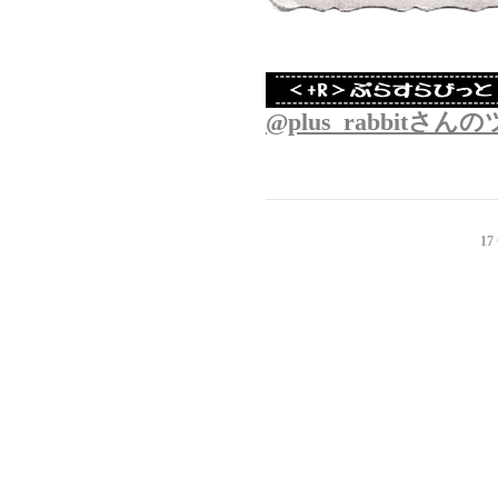
@plus_rabbitさ
17