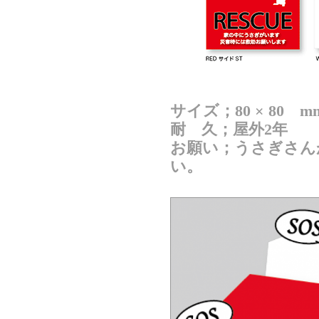
サイズ；80 × 80 m
耐 久；屋外2年
お願い；うさぎさん
い。