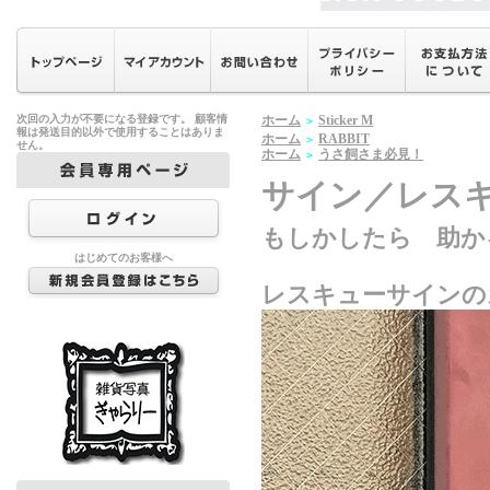
次回の入力が不要になる登録です。 顧客情
ホーム
Sticker M
＞
報は発送目的以外で使用することはありま
ホーム
RABBIT
＞
せん。
ホーム
うさ飼さま必見！
＞
サイン／レス
もしかしたら 助か
はじめてのお客様へ
レスキューサインの