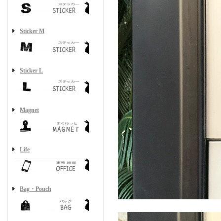
Sticker M
Sticker L
Magnet
Life
Bag・Pouch