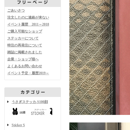
ごあいさつ
注文したのに連絡が来ない
イベント履歴 2011～2018
ご購入可能なショップ
ステッカーについて
特注の再発注について
雑誌に掲載されました
企業・ショップ様へ
よくあるお問い合わせ
イベント予定・履歴2019～
うさぎステッカ-S100顔
Sticker S