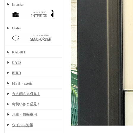
Interior
Order
RABBIT
CATS
BIRD
FISH・exotic
うさ飼さま必見！
鳥飼いさま必見！
お車・自転車用
ウイルス対策