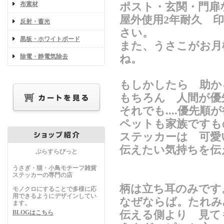
布素材
ポスト・玄関・門扉
屋外使用2年耐久 
反射・蓄光
さい。
黒板・ホワイトボード
また、うさこがお月
除電・静電気除去
ね。
もしかしたら 助か
もちろん 人間が優
それでも....優
ペットも家族ですも
ステッカーは 可愛
伝えたい気持ちを伝
ぷらすらびっと
うさぎ・猫・小鳥モチーフ雑貨
ステッカーの専門の店
柄は立ち耳のみです
モノクロにすることで多様に応
用できるようにデザインしてい
なぜならば。たれみ
ます。
BLOGはこちら
伝える側より 見て