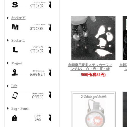
Sticker M
Sticker L
Magnet
自転車用反射ステッカーフィ
自転
ンチ4枚 白・赤・黄・緑
900円(税82円)
Life
Bag・Pouch