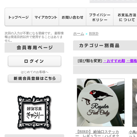
次回の入力が不要になる登録です。 顧客情
ホーム
BIRD
＞
報は発送目的以外で使用することはありま
せん。
[並び順を変更]
・おすすめ順
・価格
はじめてのお客様へ
【BIRD】 給油口ステッカ
小鳥
ー レギュラー・ハイオク
ット