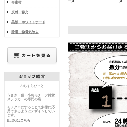
ース
ス
布素材
反射・蓄光
黒板・ホワイトボード
除電・静電気除去
ぷらすらびっと
うさぎ・猫・小鳥モチーフ雑貨
ステッカーの専門の店
モノクロにすることで多様に応
用できるようにデザインしてい
ます。
BLOGはこちら