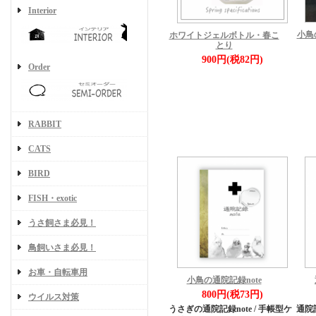
Interior
小鳥
ホワイトジェルボトル・春こ
とり
900円(税82円)
Order
RABBIT
CATS
BIRD
FISH・exotic
うさ飼さま必見！
鳥飼いさま必見！
お車・自転車用
小鳥の通院記録note
800円(税73円)
ウイルス対策
うさぎの通院記録note / 手帳型ケ
通院