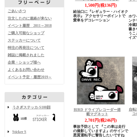
1,500円(税136円)
ごあいさつ
給油口に『レギュラー・ハイオク
表示』 アクセサリーポイントで
ホワ
注文したのに連絡が来ない
愛車をデコレーション
ンテ
冷蔵
イベント履歴 2011～2018
書き
ご購入可能なショップ
うこ
イズ
ステッカーについて
特注の再発注について
雑誌に掲載されました
企業・ショップ様へ
よくあるお問い合わせ
イベント予定・履歴2019～
うさぎステッカ-S100顔
自転
BIRD ドライブレコーダー搭
コ
載マグネット
2,701円(税246円)
事故予防として 『この車は走行
の撮影していますよ』のサインで
Sticker S
悪質運転手に警告したいですね