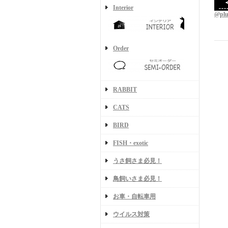
Interior
@pl
Order
RABBIT
CATS
BIRD
FISH・exotic
うさ飼さま必見！
鳥飼いさま必見！
お車・自転車用
ウイルス対策