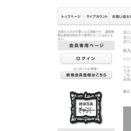
次回の入力が不要になる登録です。 顧客情
ホー
報は発送目的以外で使用することはありま
ホー
せん。
ホー
RA
シン
シン
はじめてのお客様へ
うさ
こち
お出
耐久