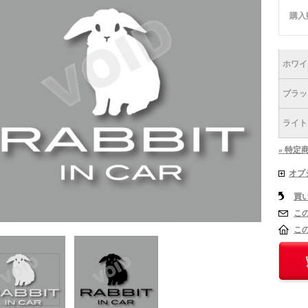
購入
ホワイ
ブラッ
ライト
» 特定
オプ
買
こ
こ