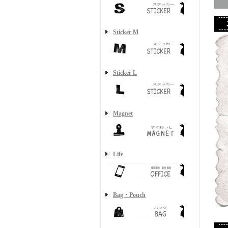
Sticker M
Sticker L
Magnet
Life
Bag・Pouch