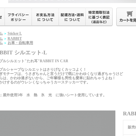
ム
Sticker L
＞
ム
RABBIT
＞
ム
お車・自転車用
＞
BBIT シルエット-L
プルシルエット"たれ耳"RABBIT IN CAR
プルシャープなシルエットはさりげなくカッコよく！
ぎモチーフは、うさぎちゃんと言うだけで既にかわゆくなり過ぎちゃうけど
らは、かわゆ過ぎないから、ご年輩様も男性も愛車に貼れちゃうよね！
かけするのがウレシくなっちゃうカーステッカーです。
；屋外使用5年 水 熱 氷 光 に強いシート使用しています。
RAB
販売