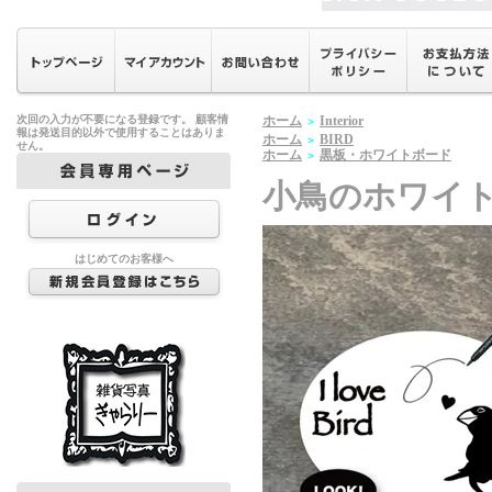
次回の入力が不要になる登録です。 顧客情
ホーム
Interior
＞
報は発送目的以外で使用することはありま
ホーム
BIRD
＞
せん。
ホーム
黒板・ホワイトボード
＞
小鳥のホワイ
はじめてのお客様へ