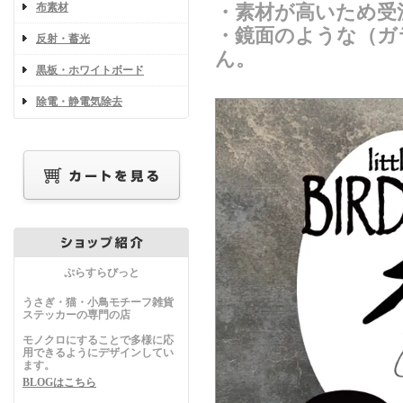
布素材
・素材が高いため受
・鏡面のような（ガ
反射・蓄光
ん。
黒板・ホワイトボード
除電・静電気除去
ぷらすらびっと
うさぎ・猫・小鳥モチーフ雑貨
ステッカーの専門の店
モノクロにすることで多様に応
用できるようにデザインしてい
ます。
BLOGはこちら