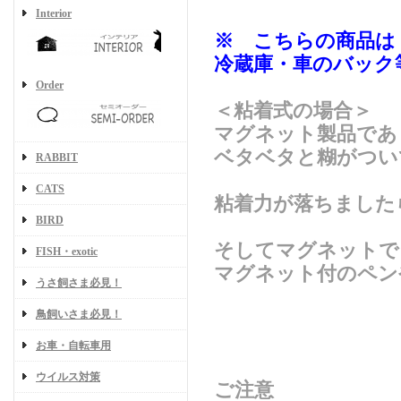
Interior
※ こちらの商品
冷蔵庫・車のバック
Order
＜粘着式の場合＞
マグネット製品であ
ベタベタと糊がつい
RABBIT
CATS
粘着力が落ちました
BIRD
そしてマグネットで
FISH・exotic
マグネット付のペン
うさ飼さま必見！
鳥飼いさま必見！
お車・自転車用
ウイルス対策
ご注意