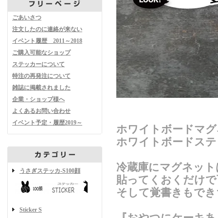
ごあいさつ
注文したのに連絡が来ない
イベント履歴 2011～2018
ご購入可能なショップ
ステッカーについて
特注の再発注について
雑誌に掲載されました
企業・ショップ様へ
よくあるお問い合わせ
イベント予定・履歴2019～
ホワイトボードマグ
ホワイトボードステ
冷蔵庫にマグネット
うさぎステッカ-S100顔
貼ってくおくだけで
そして覚書きもでき
Sticker S