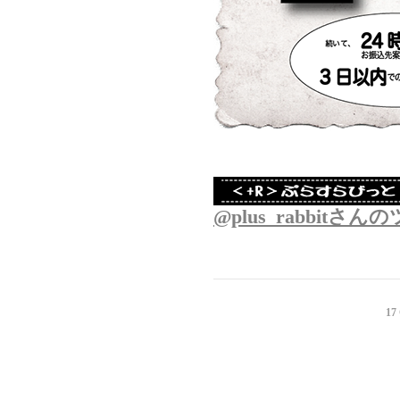
@plus_rabbitさ
17