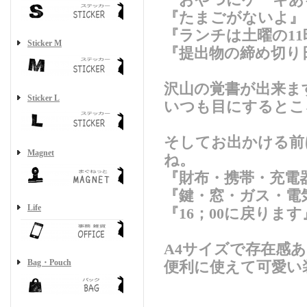
『おやつにケーキあ
『たまごがないよ』
『ランチは土曜の11
Sticker M
『提出物の締め切り
沢山の覚書が出来ま
Sticker L
いつも目にするとこ
そしてお出かける前
Magnet
ね。
『財布・携帯・充電
『鍵・窓・ガス・電
Life
『16；00に戻り
A4サイズで存在感
Bag・Pouch
便利に使えて可愛い