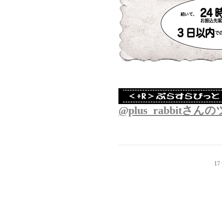
@plus_rabbitさ
17