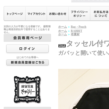
次回の入力が不要になる登録です。 顧客情
ホーム
Bag・Pouch
＞
報は発送目的以外で使用することはありま
ホーム
RABBIT
＞
せん。
ホーム
布素材
＞
タッセル付
ガバッと開いて使い易
はじめてのお客様へ