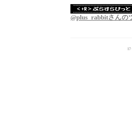
@plus_rabbitさ
17