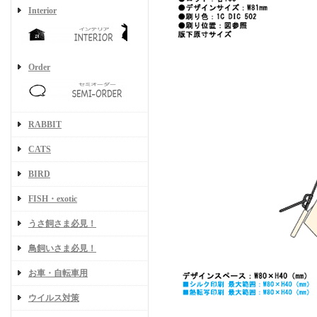
Interior
Order
RABBIT
CATS
BIRD
FISH・exotic
うさ飼さま必見！
鳥飼いさま必見！
お車・自転車用
ウイルス対策