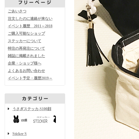
ごあいさつ
注文したのに連絡が来ない
イベント履歴 2011～2018
ご購入可能なショップ
ステッカーについて
特注の再発注について
雑誌に掲載されました
企業・ショップ様へ
よくあるお問い合わせ
イベント予定・履歴2019～
うさぎステッカ-S100顔
Sticker S