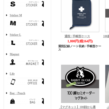
Sticker M
Sticker L
10
通院 / 手帳型ケース
1,800円(税164円)
通院記録ノート収納 / 手帳型ケー
ス
Magnet
Life
Bag・Pouch
【マグネット】100顔から選