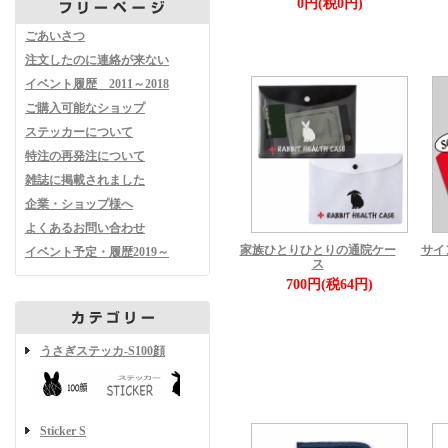
0円(税0円)
ごあいさつ
注文したのに連絡が来ない
イベント履歴 2011～2018
ご購入可能なショップ
ステッカーについて
特注の再発注について
雑誌に掲載されました
企業・ショップ様へ
よくあるお問い合わせ
家族ひとりひとりの通院ケー
サイ
イベント予定・履歴2019～
ス
700円(税64円)
うさぎステッカ-S100顔
Sticker S