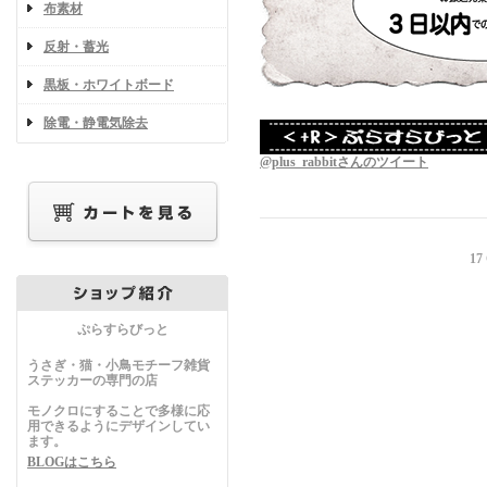
布素材
反射・蓄光
黒板・ホワイトボード
除電・静電気除去
@plus_rabbitさんのツイート
17
ぷらすらびっと
うさぎ・猫・小鳥モチーフ雑貨
ステッカーの専門の店
モノクロにすることで多様に応
用できるようにデザインしてい
ます。
BLOGはこちら