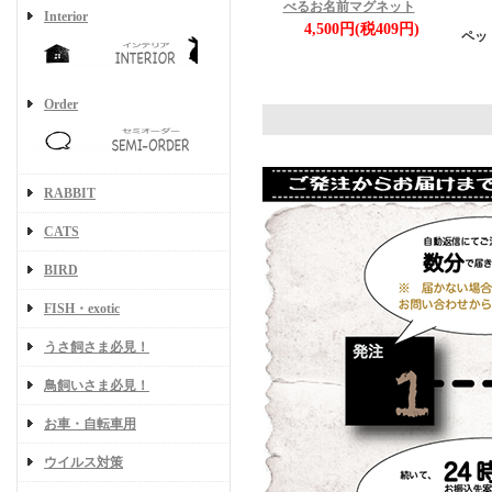
べるお名前マグネット
Interior
4,500円(税409円)
ペッ
Order
RABBIT
CATS
BIRD
FISH・exotic
うさ飼さま必見！
鳥飼いさま必見！
お車・自転車用
ウイルス対策